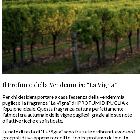
Il Profumo della Vendemmia: “La Vigna”
Per chi desidera portare a casa l’essenza della vendemmia
pugliese, la fragranza “La Vigna” di IPROFUMIDIPUGLIA è
l’opzione ideale. Questa fragranza cattura perfettamente
l’atmosfera autunnale delle vigne pugliesi, grazie alle sue note
olfattive ricche e sofisticate.
Le note di testa di “La Vigna” sono fruttate e vibranti, evocano i
grappoli d’uva appena raccolti e il dolce profumo del mosto.