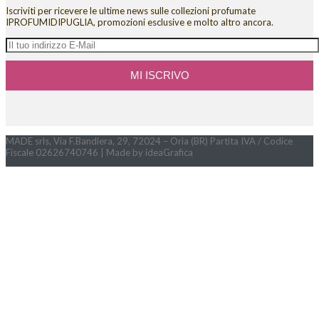
Iscriviti per ricevere le ultime news sulle collezioni profumate
IPROFUMIDIPUGLIA, promozioni esclusive e molto altro ancora.
MADE srls, Via F.Bandiera, 29, 72024 – Oria (BR) Partita IVA / Codice
Fiscale 02626740746 | Made by ideaGrafica