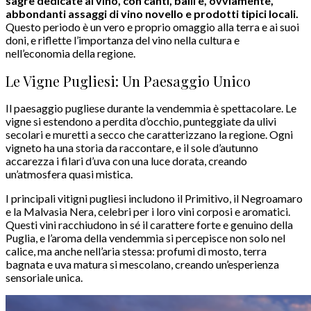
sagre
dedicate al vino,
con canti, balli e, ovviamente,
abbondanti assaggi di vino novello e prodotti tipici locali.
Questo periodo è un vero e proprio omaggio alla terra e ai suoi
doni, e riflette l’importanza del vino nella cultura e
nell’economia della regione.
Le Vigne Pugliesi: Un Paesaggio Unico
Il paesaggio pugliese durante la vendemmia è spettacolare. Le
vigne si estendono a perdita d’occhio, punteggiate da ulivi
secolari e muretti a secco che caratterizzano la regione. Ogni
vigneto ha una storia da raccontare, e il sole d’autunno
accarezza i filari d’uva con una luce dorata, creando
un’atmosfera quasi mistica.
I principali vitigni pugliesi includono il Primitivo, il Negroamaro
e la Malvasia Nera, celebri per i loro vini corposi e aromatici.
Questi vini racchiudono in sé il carattere forte e genuino della
Puglia, e l’aroma della vendemmia si percepisce non solo nel
calice, ma anche nell’aria stessa: profumi di mosto, terra
bagnata e uva matura si mescolano, creando un’esperienza
sensoriale unica.