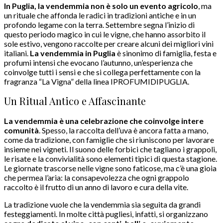
In Puglia, la vendemmia non è solo un evento agricolo
, ma
un rituale che affonda le radici in tradizioni antiche e in un
profondo legame con la terra. Settembre segna l’inizio di
questo periodo magico in cui le vigne, che hanno assorbito il
sole estivo, vengono raccolte per creare alcuni dei migliori vini
italiani.
La vendemmia in Puglia
è sinonimo di famiglia, festa e
profumi intensi che evocano l’autunno, un’esperienza che
coinvolge tutti i sensi e che si collega perfettamente con la
fragranza “La Vigna” della linea IPROFUMIDIPUGLIA.
Un Ritual Antico e Affascinante
La vendemmia è una celebrazione che coinvolge intere
comunità
. Spesso, la raccolta dell’uva è ancora fatta a mano,
come da tradizione, con famiglie che si riuniscono per lavorare
insieme nei vigneti. Il suono delle forbici che tagliano i grappoli,
le risate e la convivialità sono elementi tipici di questa stagione.
Le giornate trascorse nelle vigne sono faticose, ma c’è una gioia
che permea l’aria: la consapevolezza che ogni grappolo
raccolto è il frutto di un anno di lavoro e cura della vite.
La tradizione vuole che la vendemmia sia seguita da grandi
festeggiamenti. In molte città pugliesi, infatti, si organizzano