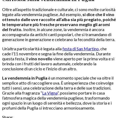
Oltre all’aspetto tradizionale e culturale, ci sono molte curiosità
legate alla vendemmia pugliese. Ad esempio,
si dice che il vino
ottenuto dalle uve raccolte all’alba sia più pregiato, poiché
le temperature più fresche preservano meglio gli aromi
del frutto.
Inoltre, in alcune zone, la vendemmia è ancora
accompagnata da antichi canti popolari, che si tramandano di
generazione in generazione e celebrano la fecondità della terra.
Un’altra particolarità è legata alla
festa di San Martino
, che
cade l’11 novembre e segna la fine della vendemmia. Durante
questa festa, il
vino novello
viene aperto per la prima volta e si
brinda con i frutti del lavoro autunnale, celebrando la
conclusione di un ciclo e l’inizio di un altro.
La vendemmia in Puglia
è un momento speciale che va oltre il
semplice atto di raccogliere uva. È un’esperienza che coinvolge
tutti i sensi, una celebrazione della terra e delle sue tradizioni.
Grazie alla fragranza “
La Vigna
“, possiamo portare in casa
l’atmosfera magica della vendemmia pugliese, trasformando
ogni spazio in un luogo di serenità e bellezza, dove la storia e i
profumi della Puglia si intrecciano armoniosamente.
Share: