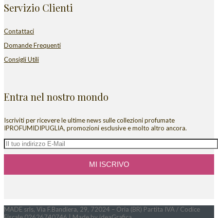
Servizio Clienti
Contattaci
Domande Frequenti
Consigli Utili
Entra nel nostro mondo
Iscriviti per ricevere le ultime news sulle collezioni profumate
IPROFUMIDIPUGLIA, promozioni esclusive e molto altro ancora.
MADE srls, Via F.Bandiera, 29, 72024 – Oria (BR) Partita IVA / Codice
Fiscale 02626740746 | Made by ideaGrafica