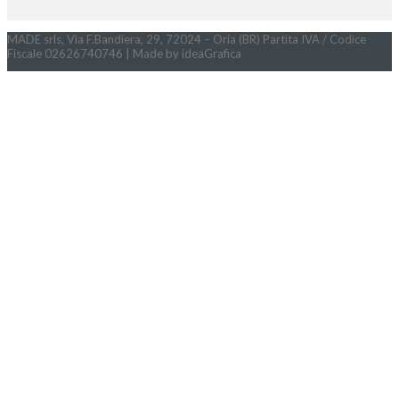
MADE srls, Via F.Bandiera, 29, 72024 – Oria (BR) Partita IVA / Codice
Fiscale 02626740746 | Made by ideaGrafica