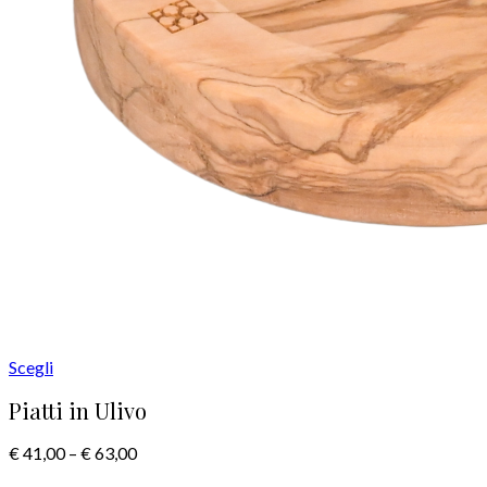
Scegli
Piatti in Ulivo
€
41,00
–
€
63,00